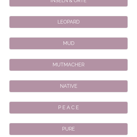
INSELN & ORTE
LEOPARD
MUD
MUTMACHER
NATIVE
P E A C E
PURE