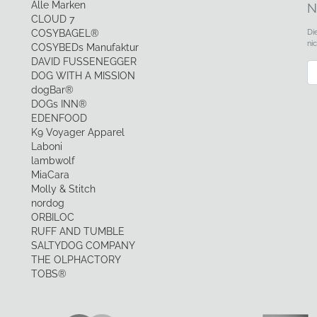
Alle Marken
N
CLOUD 7
Di
COSYBAGEL®
ni
COSYBEDs Manufaktur
DAVID FUSSENEGGER
Ne
DOG WITH A MISSION
dogBar®
DOGs INN®
EDENFOOD
K9 Voyager Apparel
Laboni
lambwolf
MiaCara
Molly & Stitch
nordog
ORBILOC
RUFF AND TUMBLE
SALTYDOG COMPANY
THE OLPHACTORY
TOBS®