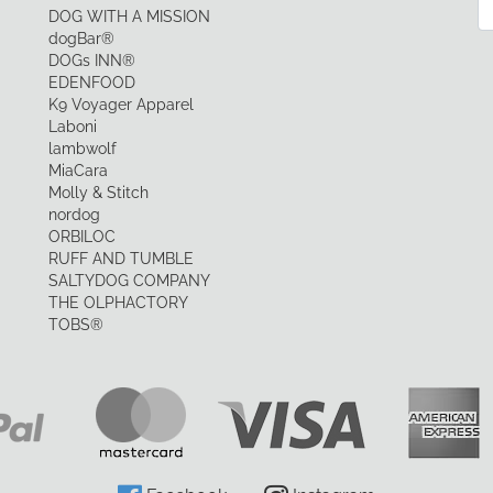
Ne
DOG WITH A MISSION
dogBar®
DOGs INN®
EDENFOOD
K9 Voyager Apparel
Laboni
lambwolf
MiaCara
Molly & Stitch
nordog
ORBILOC
RUFF AND TUMBLE
SALTYDOG COMPANY
THE OLPHACTORY
TOBS®