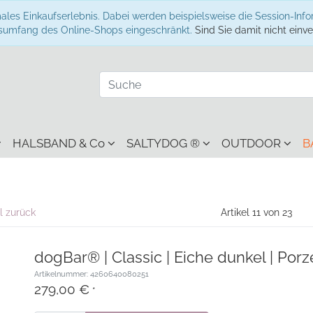
ales Einkaufserlebnis. Dabei werden beispielsweise die Session-Inf
onsumfang des Online-Shops eingeschränkt.
Sind Sie damit nicht einver
HALSBAND & Co
SALTYDOG ®
OUTDOOR
B
l zurück
Artikel 11 von 23
dogBar® | Classic | Eiche dunkel | Porz
Artikelnummer: 4260640080251
279,00 €
*