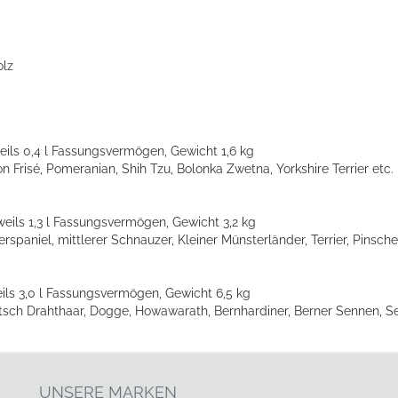
olz
eweils 0,4 l Fassungsvermögen, Gewicht 1,6 kg
Frisé, Pomeranian, Shih Tzu, Bolonka Zwetna, Yorkshire Terrier etc.
eweils 1,3 l Fassungsvermögen, Gewicht 3,2 kg
spaniel, mittlerer Schnauzer, Kleiner Münsterländer, Terrier, Pinsche
weils 3,0 l Fassungsvermögen, Gewicht 6,5 kg
tsch Drahthaar, Dogge, Howawarath, Bernhardiner, Berner Sennen, Set
UNSERE MARKEN