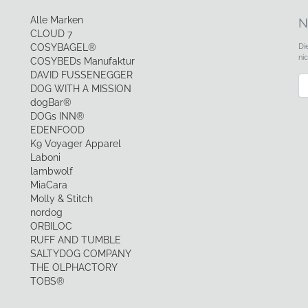
Alle Marken
N
CLOUD 7
Di
COSYBAGEL®
ni
COSYBEDs Manufaktur
DAVID FUSSENEGGER
Ne
DOG WITH A MISSION
dogBar®
DOGs INN®
EDENFOOD
K9 Voyager Apparel
Laboni
lambwolf
MiaCara
Molly & Stitch
nordog
ORBILOC
RUFF AND TUMBLE
SALTYDOG COMPANY
THE OLPHACTORY
TOBS®