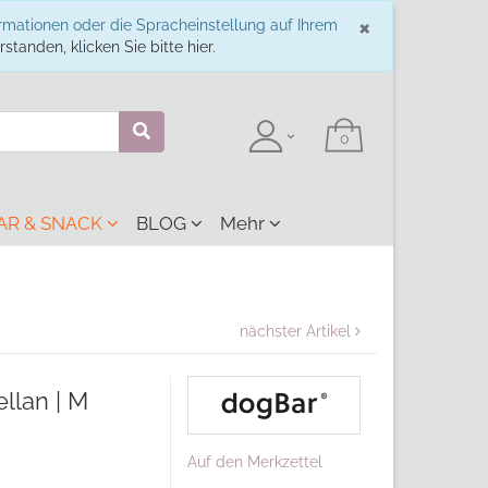
Schließe
×
ormationen oder die Spracheinstellung auf Ihrem
standen, klicken Sie bitte hier.
AR & SNACK
BLOG
Mehr
nächster Artikel
ellan | M
Auf den Merkzettel