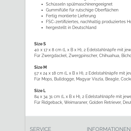
Schüsseln spülmaschinengeeignet
Gummifüße für rutschige Oberflächen
Fertig montierte Lieferung
FSC-zertifiziertes, nachhaltig produziertes H
hergestellt in Deutschland
Size S
40 x 17 x 8 cm (L x B x H), 2 Edelstahlnäpfe mit j
Für Zwergdackel, Zwergpinscher, Chihuahua, Bichon 
Size M
57 x 24 x 18 cm (L x B x H), 2 Edelstahlnäpfe mit j
Für Mops, Bulldogge, Magyar Viszla, Beagle, Cocker
Size L
84 x 34 31 cm (L x B x H), 2 Edelstahlnäpfe mit je
Für Ridgeback, Weimaraner, Golden Retriever, Deu
SERVICE
INFORMATIONEN