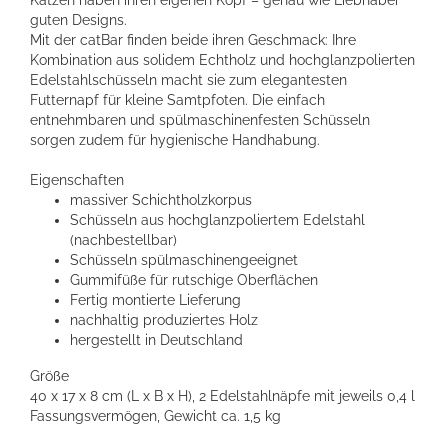
guten Designs.
Mit der catBar finden beide ihren Geschmack: Ihre
Kombination aus solidem Echtholz und hochglanzpolierten
Edelstahlschüsseln macht sie zum elegantesten
Futternapf für kleine Samtpfoten. Die einfach
entnehmbaren und spülmaschinenfesten Schüsseln
sorgen zudem für hygienische Handhabung.
Eigenschaften
massiver Schichtholzkorpus
Schüsseln aus hochglanzpoliertem Edelstahl
(nachbestellbar)
Schüsseln spülmaschinengeeignet
Gummifüße für rutschige Oberflächen
Fertig montierte Lieferung
nachhaltig produziertes Holz
hergestellt in Deutschland
Größe
40 x 17 x 8 cm (L x B x H), 2 Edelstahlnäpfe mit jeweils 0,4 l
Fassungsvermögen, Gewicht ca. 1,5 kg