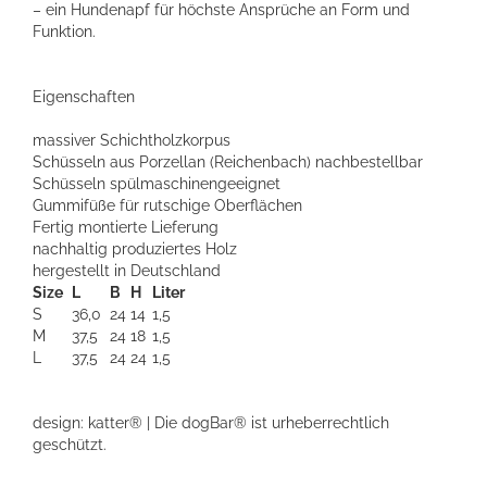
– ein Hundenapf für höchste Ansprüche an Form und
Funktion.
Eigenschaften
massiver Schichtholzkorpus
Schüsseln aus Porzellan (Reichenbach) nachbestellbar
Schüsseln spülmaschinengeeignet
Gummifüße für rutschige Oberflächen
Fertig montierte Lieferung
nachhaltig produziertes Holz
hergestellt in Deutschland
Size
L
B
H
Liter
S
36,0
24
14
1,5
M
37,5
24
18
1,5
L
37,5
24
24
1,5
design: katter® | Die dogBar® ist urheberrechtlich
geschützt.