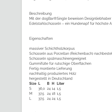
Beschreibung
Mit der dogBar®Single beweisen Designliebhaber wa
Edelstahlschüsseln – ein Hundenapf für höchste 
Eigenschaften
massiver Schichtholzkorpus
Schüsseln aus Porzellan (Reichenbach) nachbeste
Schüsseln spülmaschinengeeignet
Gummifüße für rutschige Oberflächen
Fertig montierte Lieferung
nachhaltig produziertes Holz
hergestellt in Deutschland
Size
L
B
H
Liter
S
36,0
24
14
1,5
M
37,5
24
18
1,5
L
37,5
24
24
1,5