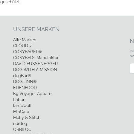
 geschützt.
UNSERE MARKEN
Alle Marken
N
CLOUD 7
Di
COSYBAGEL®
ni
COSYBEDs Manufaktur
DAVID FUSSENEGGER
Ne
DOG WITH A MISSION
dogBar®
DOGs INN®
EDENFOOD
K9 Voyager Apparel
Laboni
lambwolf
MiaCara
Molly & Stitch
nordog
ORBILOC