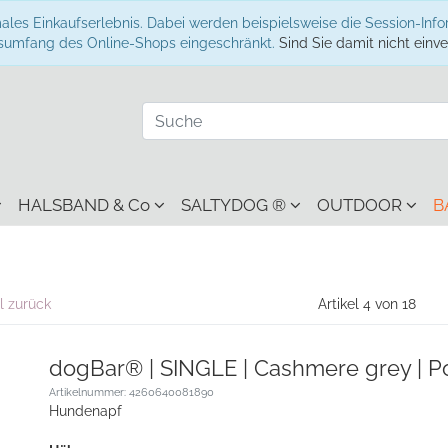
ales Einkaufserlebnis. Dabei werden beispielsweise die Session-Inf
onsumfang des Online-Shops eingeschränkt.
Sind Sie damit nicht einver
HALSBAND & Co
SALTYDOG ®
OUTDOOR
B
l zurück
Artikel 4 von 18
dogBar® | SINGLE | Cashmere grey | Po
Artikelnummer: 4260640081890
Hundenapf