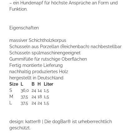
– ein Hundenapf für höchste Ansprüche an Form und
Funktion.
Eigenschaften
massiver Schichtholzkorpus
Schüsseln aus Porzellan (Reichenbach) nachbestellbar
Schüsseln spülmaschinengeeignet
Gummifüße für rutschige Oberflächen
Fertig montierte Lieferung
nachhaltig produziertes Holz
hergestellt in Deutschland
Size
L
B
H
Liter
S
36,0
24
14
1,5
M
37,5
24
18
1,5
L
37,5
24
24
1,5
design: katter® | Die dogBar® ist urheberrechtlich
geschützt.