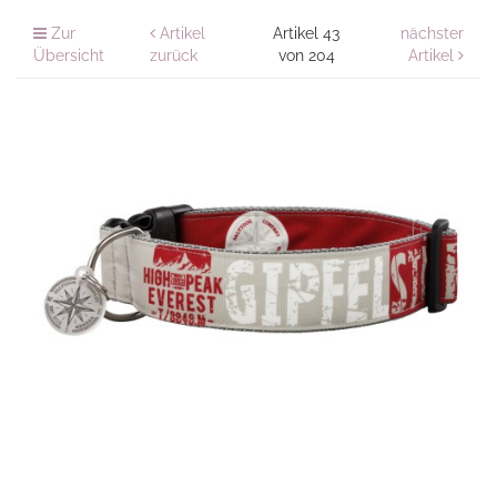
Zur
Artikel
Artikel 43
nächster
Übersicht
zurück
von 204
Artikel