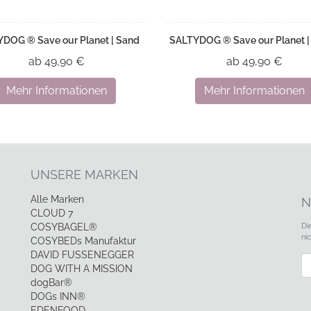
DOG ® Save our Planet | Sand
SALTYDOG ® Save our Planet | 
ab 49,90 €
ab 49,90 €
Mehr Informationen
Mehr Informationen
UNSERE MARKEN
Alle Marken
N
CLOUD 7
Di
COSYBAGEL®
ni
COSYBEDs Manufaktur
DAVID FUSSENEGGER
Ne
DOG WITH A MISSION
dogBar®
DOGs INN®
EDENFOOD