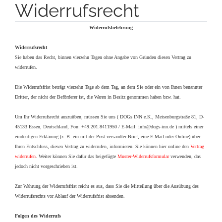
Widerrufsrecht
Widerrufsbelehrung
Widerrufsrecht
Sie haben das Recht, binnen vierzehn Tagen ohne Angabe von Gründen diesen Vertrag zu
widerrufen.
Die Widerrufsfrist beträgt vierzehn Tage ab dem Tag, an dem Sie oder ein von Ihnen benannter
Dritter, der nicht der Beförderer ist, die Waren in Besitz genommen haben bzw. hat.
Um Ihr Widerrufsrecht auszuüben, müssen Sie uns ( DOGs INN e.K., Meisenburgstraße 81, D-
45133 Essen, Deutschland, Fon: +49.201.8411950 / E-Mail: info@dogs-inn.de ) mittels einer
eindeutigen Erklärung (z. B. ein mit der Post versandter Brief, eine E-Mail oder Online) über
Ihren Entschluss, diesen Vertrag zu widerrufen, informieren. Sie können hier online den
Vertrag
widerrufen
. Weiter können Sie dafür das beigefügte
Muster-Widerrufsformular
verwenden, das
jedoch nicht vorgeschrieben ist.
Zur Wahrung der Widerrufsfrist reicht es aus, dass Sie die Mitteilung über die Ausübung des
Widerrufsrechts vor Ablauf der Widerrufsfrist absenden.
Folgen des Widerrufs