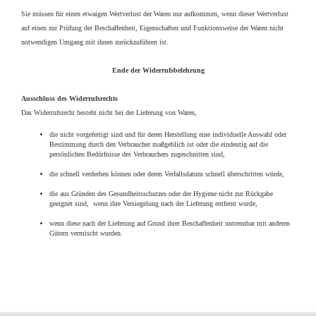
Sie müssen für einen etwaigen Wertverlust der Waren nur aufkommen, wenn dieser Wertverlust
auf einen zur Prüfung der Beschaffenheit, Eigenschaften und Funktionsweise der Waren nicht
notwendigen Umgang mit ihnen zurückzuführen ist.
Ende der Widerrufsbelehrung
Ausschluss des Widerrufsrechts
Das Widerrufsrecht besteht nicht bei der Lieferung von Waren,
die nicht vorgefertigt sind und für deren Herstellung eine individuelle Auswahl oder
Bestimmung durch den Verbraucher maßgeblich ist oder die eindeutig auf die
persönlichen Bedürfnisse des Verbrauchers zugeschnitten sind,
die schnell verderben können oder deren Verfallsdatum schnell überschritten würde,
die aus Gründen des Gesundheitsschutzes oder der Hygiene nicht zur Rückgabe
geeignet sind, wenn ihre Versiegelung nach der Lieferung entfernt wurde,
wenn diese nach der Lieferung auf Grund ihrer Beschaffenheit untrennbar mit anderen
Gütern vermischt wurden.