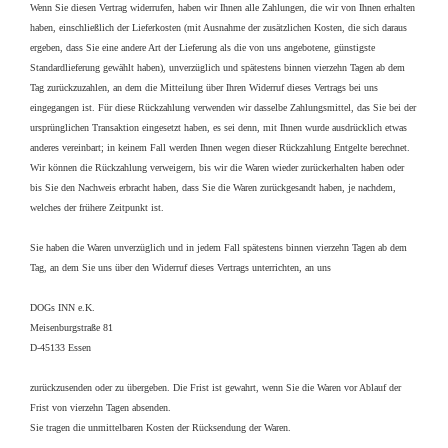
Wenn Sie diesen Vertrag widerrufen, haben wir Ihnen alle Zahlungen, die wir von Ihnen erhalten
haben, einschließlich der Lieferkosten (mit Ausnahme der zusätzlichen Kosten, die sich daraus
ergeben, dass Sie eine andere Art der Lieferung als die von uns angebotene, günstigste
Standardlieferung gewählt haben), unverzüglich und spätestens binnen vierzehn Tagen ab dem
Tag zurückzuzahlen, an dem die Mitteilung über Ihren Widerruf dieses Vertrags bei uns
eingegangen ist. Für diese Rückzahlung verwenden wir dasselbe Zahlungsmittel, das Sie bei der
ursprünglichen Transaktion eingesetzt haben, es sei denn, mit Ihnen wurde ausdrücklich etwas
anderes vereinbart; in keinem Fall werden Ihnen wegen dieser Rückzahlung Entgelte berechnet.
Wir können die Rückzahlung verweigern, bis wir die Waren wieder zurückerhalten haben oder
bis Sie den Nachweis erbracht haben, dass Sie die Waren zurückgesandt haben, je nachdem,
welches der frühere Zeitpunkt ist.
Sie haben die Waren unverzüglich und in jedem Fall spätestens binnen vierzehn Tagen ab dem
Tag, an dem Sie uns über den Widerruf dieses Vertrags unterrichten, an uns
DOGs INN e.K.
Meisenburgstraße 81
D-45133 Essen
zurückzusenden oder zu übergeben. Die Frist ist gewahrt, wenn Sie die Waren vor Ablauf der
Frist von vierzehn Tagen absenden.
Sie tragen die unmittelbaren Kosten der Rücksendung der Waren.