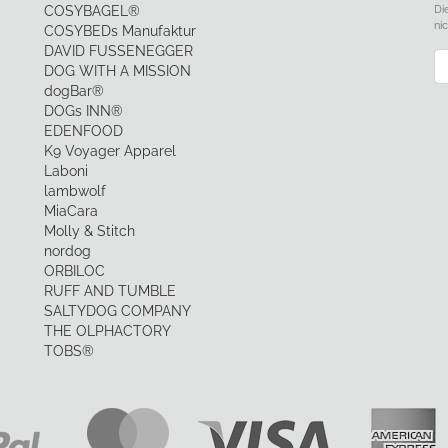
Di
COSYBAGEL®
ni
COSYBEDs Manufaktur
DAVID FUSSENEGGER
Ne
DOG WITH A MISSION
dogBar®
DOGs INN®
EDENFOOD
K9 Voyager Apparel
Laboni
lambwolf
MiaCara
Molly & Stitch
nordog
ORBILOC
RUFF AND TUMBLE
SALTYDOG COMPANY
THE OLPHACTORY
TOBS®