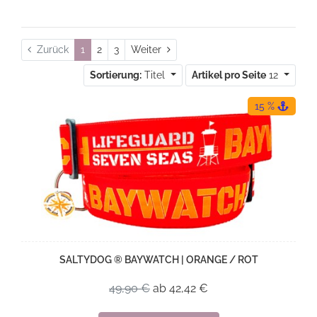
Weiter
Zurück
1
2
3
Weiter
Sortierung:
Titel
Artikel pro Seite
12
15 %
SALTYDOG ® BAYWATCH | ORANGE / ROT
49,90 €
ab 42,42 €