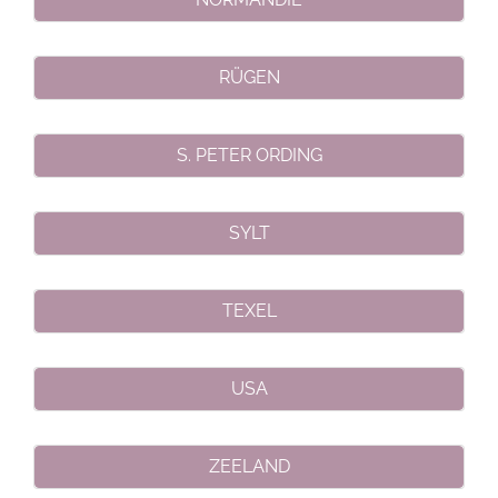
RÜGEN
S. PETER ORDING
SYLT
TEXEL
USA
ZEELAND