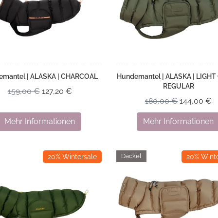
emantel | ALASKA | CHARCOAL
Hundemantel | ALASKA | LIGHT 
REGULAR
159,00 €
127,20 €
180,00 €
144,00 €
Mehr Informationen
Mehr Informationen
Dackel
Dackel
20% Wintersale
20% Winte