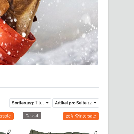
Sortierung:
Titel
Artikel pro Seite
12
Dackel
Dackel
rsale
20% Wintersale