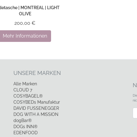
etasche | MONTREAL | LIGHT
OLIVE
200,00 €
Mehr Informationen
UNSERE MARKEN
Alle Marken
N
CLOUD 7
Di
COSYBAGEL®
ni
COSYBEDs Manufaktur
DAVID FUSSENEGGER
Ne
DOG WITH A MISSION
dogBar®
DOGs INN®
EDENFOOD