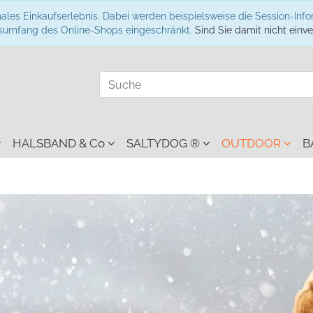
ales Einkaufserlebnis. Dabei werden beispielsweise die Session-Inf
onsumfang des Online-Shops eingeschränkt.
Sind Sie damit nicht einver
HALSBAND & Co
SALTYDOG ®
OUTDOOR
B